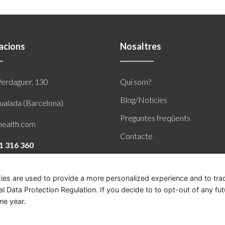
lacions
Nosaltres
Verdaguer, 130
Qui som?
Blog/Notícies
ualada (Barcelona)
Preguntes freqüents
health.com
Contacte
1 316 360
ies are used to provide a more personalized experience and to tr
Data Protection Regulation. If you decide to to opt-out of any fut
ne year.
ealth
s'usen
per analitzar el
trànsit web.
Amb
aquesta
e
ca
de privacitat de la
web apareix
com evitar
les
galetes