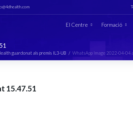
fo@4dhealth.com
T
El Centre
Formació
.51
ealth guardonat als premis IL3-UB
/
WhatsApp Image 2022-04-04 a
t 15.47.51