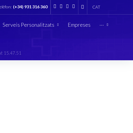
elèfon:
(+34) 931 316 360
CAT
Linkedin
Twitter
Facebook
Vimeo
Serveis Personalitzats
Empreses
···
t 15.47.51