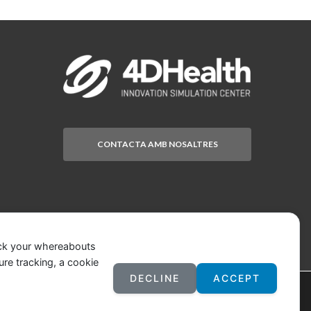
CONTACTA AMB NOSALTRES
ack your whereabouts
ure tracking, a cookie
DECLINE
ACCEPT
ina
es
pot impedir
la
 al navegador
.
Si
es desitja
Acceptar