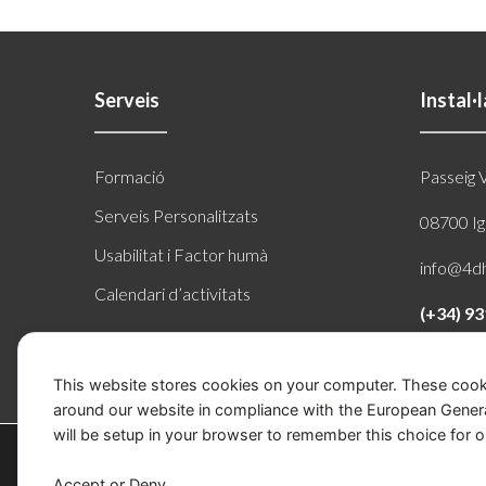
Serveis
Instal·
Formació
Passeig 
Serveis Personalitzats
08700 Ig
Usabilitat i Factor humà
info@4d
Calendari d’activitats
(+34) 93
This website stores cookies on your computer. These cook
around our website in compliance with the European General 
will be setup in your browser to remember this choice for o
Les
galetes
d'aquest
lloc web
, titularitat de
4DH
inserció
d'aquestes
galetes
.
A l'enllaç
a la políti
Accept or Deny